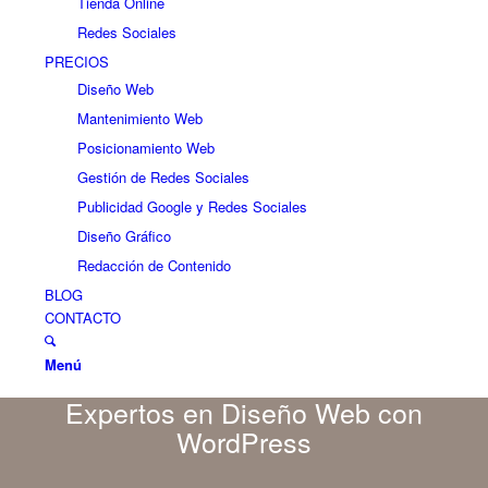
Tienda Online
Redes Sociales
PRECIOS
Diseño Web
Mantenimiento Web
Posicionamiento Web
Gestión de Redes Sociales
Publicidad Google y Redes Sociales
Diseño Gráfico
Redacción de Contenido
BLOG
CONTACTO
Menú
Expertos en Diseño Web con
WordPress
¿Quieres
¿Has visto
¿Tu web
¿Necesitas
¿No te
que
ya nuestras
es muy
ayuda con